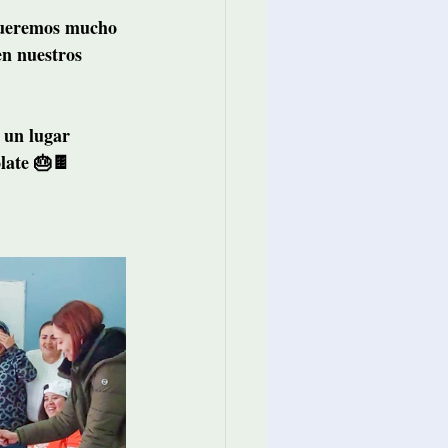
queremos mucho 
n nuestros 
 un lugar 
late
 🎂🍫