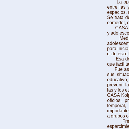
La operac
entre las 
espacios, 
Se trata d
comedor, c
CASA Kolp
y adolesce
Mediante 
adolescent
para inici
ciclo esco
Esa defic
que facilit
Fue así c
sus situac
educativo,
prevenir l
las y los e
CASA Kolpi
oficios, 
temporal,
importante
a grupos c
Frente a
esparcimie