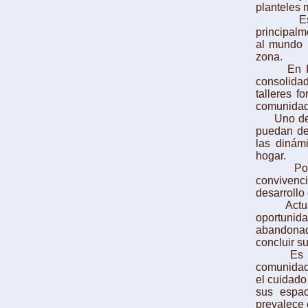
planteles 
Es común
principalm
al mundo l
zona.
En Kolpi
consolida
talleres 
comunidad
Uno de los
puedan des
las dinámi
hogar.
Por los 
convivenci
desarrollo
Actualme
oportunid
abandonado
concluir s
Es así q
comunidad e
el cuidado
sus espac
prevalece 