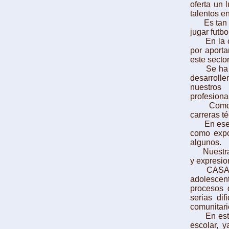
oferta un 
talentos e
Es tan fác
jugar futb
En la cons
por aporta
este sector
Se ha tra
desarroll
nuestros
profesiona
Como resu
carreras t
En ese con
como expon
algunos.
Nuestras d
y expresio
CASA Kolp
adolescent
procesos d
serias di
comunitari
En esta á
escolar, 