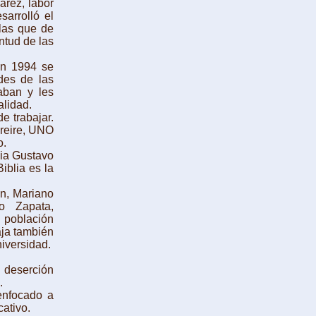
árez, labor
sarrolló el
 las que de
ntud de las
en 1994 se
des de las
aban y les
alidad.
 trabajar.
Freire, UNO
o.
nia Gustavo
iblia es la
n, Mariano
o Zapata,
a población
aja también
niversidad.
 deserción
.
enfocado a
ativo.