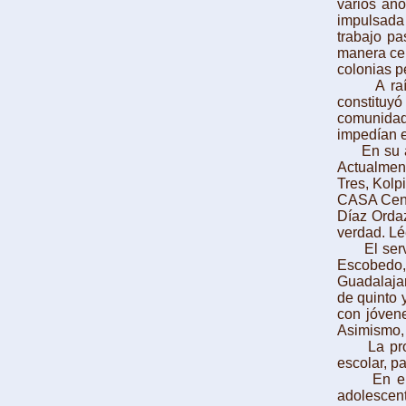
varios año
impulsada 
trabajo pa
manera cer
colonias p
A raíz de
constituy
comunidad
impedían e
En su and
Actualment
Tres, Kolp
CASA Centr
Díaz Ordaz
verdad. Lé
El servic
Escobedo
Guadalajar
de quinto 
con jóvene
Asimismo, 
La propue
escolar, p
En el pri
adolescent