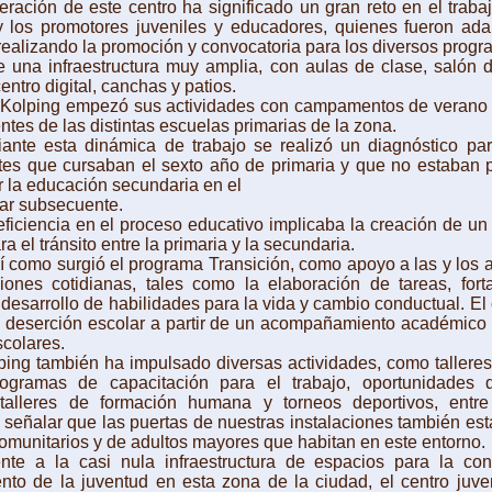
ión de este centro ha significado un gran reto en el trabaj
y los promotores juveniles y educadores, quienes fueron ad
realizando la promoción y convocatoria para los diversos progr
e una infraestructura muy amplia, con aulas de clase, salón 
entro digital, canchas y patios.
ing empezó sus actividades con campamentos de verano 
ntes de las distintas escuelas primarias de la zona.
esta dinámica de trabajo se realizó un diagnóstico par
es que cursaban el sexto año de primaria y que no estaban p
ar la educación secundaria en el
lar subsecuente.
iencia en el proceso educativo implicaba la creación de un
ara el tránsito entre la primaria y la secundaria.
omo surgió el programa Transición, como apoyo a las y los 
iones cotidianas, tales como la elaboración de tareas, fort
 desarrollo de habilidades para la vida y cambio conductual. El 
a deserción escolar a partir de un acompañamiento académico
scolares.
ng también ha impulsado diversas actividades, como talleres
programas de capacitación para el trabajo, oportunidades
 talleres de formación humana y torneos deportivos, entre
 señalar que las puertas de nuestras instalaciones también est
omunitarios y de adultos mayores que habitan en este entorno.
 la casi nula infraestructura de espacios para la conv
nto de la juventud en esta zona de la ciudad, el centro juve