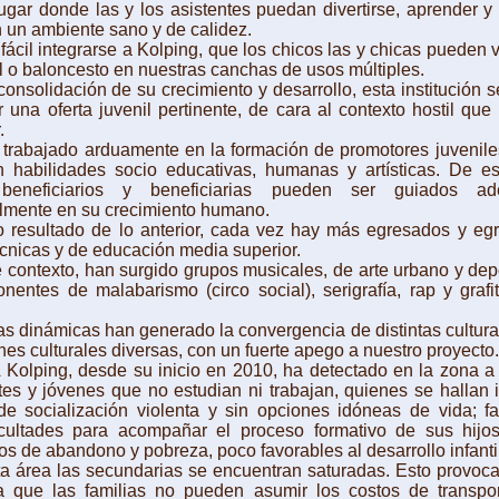
lugar donde las y los asistentes puedan divertirse, aprender y 
n un ambiente sano y de calidez.
il integrarse a Kolping, que los chicos las y chicas pueden v
ol o baloncesto en nuestras canchas de usos múltiples.
olidación de su crecimiento y desarrollo, esta institución s
r una oferta juvenil pertinente, de cara al contexto hostil que
.
bajado arduamente en la formación de promotores juvenile
en habilidades socio educativas, humanas y artísticas. De e
 beneficiarios y beneficiarias pueden ser guiados a
lmente en su crecimiento humano.
ltado de lo anterior, cada vez hay más egresados y eg
écnicas y de educación media superior.
texto, han surgido grupos musicales, de arte urbano y depo
entes de malabarismo (circo social), serigrafía, rap y grafiti
inámicas han generado la convergencia de distintas cultura
nes culturales diversas, con un fuerte apego a nuestro proyecto.
ing, desde su inicio en 2010, ha detectado en la zona a 
es y jóvenes que no estudian ni trabajan, quienes se hallan 
e socialización violenta y sin opciones idóneas de vida; f
ficultades para acompañar el proceso formativo de sus hijos
os de abandono y pobreza, poco favorables al desarrollo infantil
rea las secundarias se encuentran saturadas. Esto provoca
ya que las familias no pueden asumir los costos de transpor