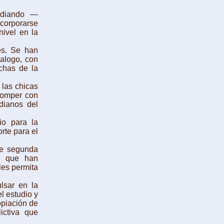
udiando —
ncorporarse
nivel en la
s. Se han
alogo, con
chas de la
 las chicas
 romper con
idianos del
o para la
rte para el
e segunda
es que han
les permita
sar en la
el estudio y
opiación de
ictiva que