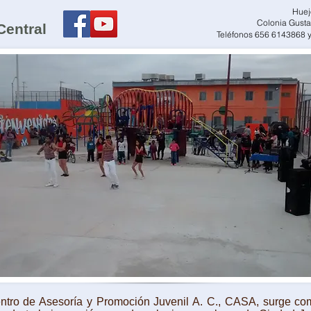
Huej
Colonia Gusta
entral
Teléfonos 656 6143868 
 de Asesoría y Promoción Juvenil A. C., CASA, surge com