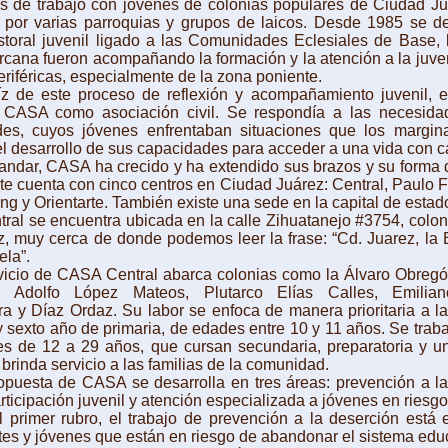
s de trabajo con jóvenes de colonias populares de Ciudad Ju
por varias parroquias y grupos de laicos. Desde 1985 se de
storal juvenil ligado a las Comunidades Eclesiales de Base,
cana fueron acompañando la formación y la atención a la juve
eriféricas, especialmente de la zona poniente.
 este proceso de reflexión y acompañamiento juvenil, 
ó CASA como asociación civil. Se respondía a las necesida
es, cuyos jóvenes enfrentaban situaciones que los margin
l desarrollo de sus capacidades para acceder a una vida con c
ar, CASA ha crecido y ha extendido sus brazos y su forma de
e cuenta con cinco centros en Ciudad Juárez: Central, Paulo 
ing y Orientarte. También existe una sede en la capital de estad
al se encuentra ubicada en la calle Zihuatanejo #3754, colo
, muy cerca de donde podemos leer la frase: “Cd. Juarez, la B
ela”.
io de CASA Central abarca colonias como la Álvaro Obregó
, Adolfo López Mateos, Plutarco Elías Calles, Emilian
a y Díaz Ordaz. Su labor se enfoca de manera prioritaria a l
y sexto año de primaria, de edades entre 10 y 11 años. Se trab
s de 12 a 29 años, que cursan secundaria, preparatoria y u
brinda servicio a las familias de la comunidad.
sta de CASA se desarrolla en tres áreas: prevención a la
articipación juvenil y atención especializada a jóvenes en riesgo
mer rubro, el trabajo de prevención a la deserción está 
es y jóvenes que están en riesgo de abandonar el sistema educ