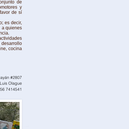
onjunto de
omotores y
favor de sí
; es decir,
n a quienes
ncia.
ctividades
desarrollo
cine, cocina
 Payán #2807
 Luis Olague
656 7414541