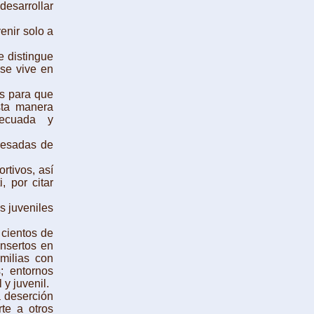
desarrollar
enir solo a
e distingue
 se vive en
s para que
sta manera
decuada y
resadas de
rtivos, así
, por citar
s juveniles
cientos de
insertos en
amilias con
; entornos
 y juvenil.
 deserción
te a otros