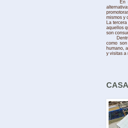
En el seg
alternati
promotoras
mismos y d
La tercera
aquellos q
son consum
Dentro de
como son 
humano, art
y visitas 
CASA