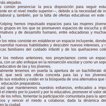
más alejados.
 presenciar la poca disposición para seguir est
ente en el nivel medio superior—, debido a la necesidad de i
aboral y, también, por la falta de ofertas educativas en este 
ng hemos impulsado espacios para las mujeres jóvene
do grupos en los que se promueven espacios de escucha y di
formativos y de desarrollo humano, entre educadoras y mucha
.
 retos consiste en establecer un espacio incluyente, donde
arrollar nuevas habilidades y descubrir nuevos intereses, y
cas familiares del cuidado infantil y de los quehaceres cot
motivos anteriores, nos proyectamos como un espaci
a, con un alto enfoque en la reinserción escolar y como un sopo
 educativo de las y los jóvenes.
nte tenemos en puerta la apertura de un bachillerato d
ad, que será una oferta concreta para las y los jóven
 sus estudios y están en la búsqueda de una alternativa que 
u educación preparatoria.
ue mantenemos nuestros esfuerzos, enfocados a impul
l interés por lo juvenil y por lo educativo, promover el valor d
 de los niños, fomentar la participación comunitaria para la apr
ios y vencer el miedo a colaborar, dada la dinámica del
en la ciudad.