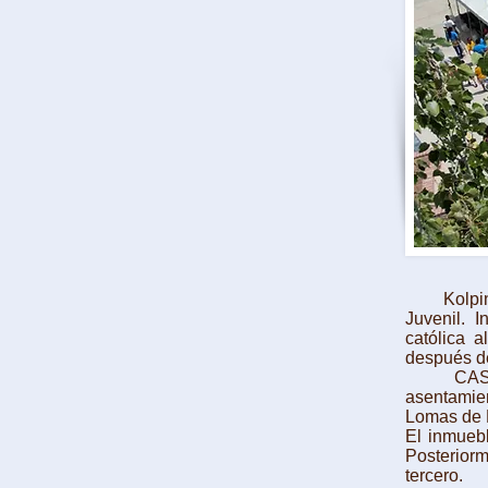
Kolping e
Juvenil. I
católica 
después de
CASA Kol
asentamien
Lomas de 
El inmuebl
Posteriorm
tercero.