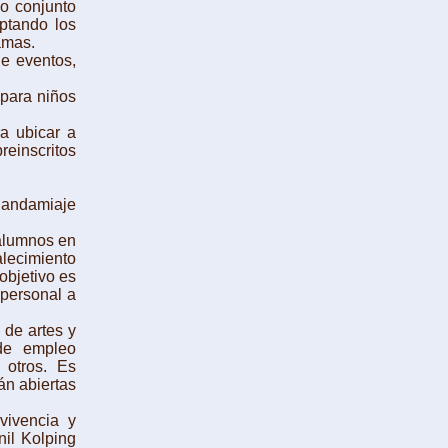
o conjunto
aptando los
amas.
de eventos,
para niños
a ubicar a
reinscritos
 andamiaje
alumnos en
alecimiento
objetivo es
 personal a
 de artes y
 de empleo
 otros. Es
án abiertas
ivencia y
nil Kolping