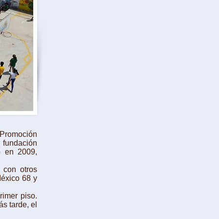
 Promoción
a fundación
o en 2009,
con otros
México 68 y
rimer piso.
s tarde, el