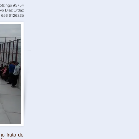
otzingo #3754
vo Díaz Ordaz
y 656 6126325
o fruto de