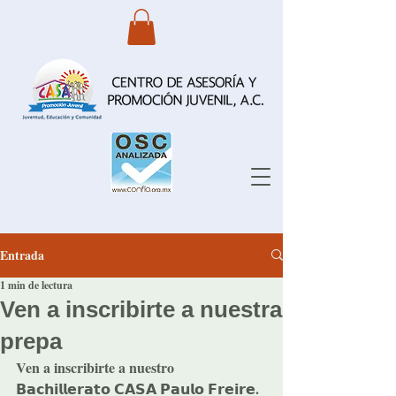
Entrada
1 min de lectura
Ven a inscribirte a nuestra
prepa
Ven a inscribirte a nuestro 
𝗕𝗮𝗰𝗵𝗶𝗹𝗹𝗲𝗿𝗮𝘁𝗼 𝗖𝗔𝗦𝗔 𝗣𝗮𝘂𝗹𝗼 𝗙𝗿𝗲𝗶𝗿𝗲. 