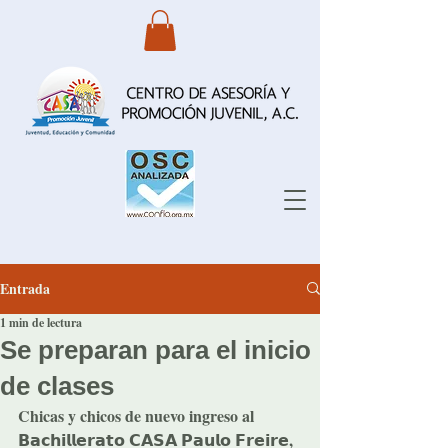
Entrada
1 min de lectura
Se preparan para el inicio
de clases
Chicas y chicos de nuevo ingreso al 
𝗕𝗮𝗰𝗵𝗶𝗹𝗹𝗲𝗿𝗮𝘁𝗼 𝗖𝗔𝗦𝗔 𝗣𝗮𝘂𝗹𝗼 𝗙𝗿𝗲𝗶𝗿𝗲, 