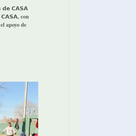
 𝗱𝗲 𝗖𝗔𝗦𝗔 
 𝗖𝗔𝗦𝗔, con 
el apoyo de 