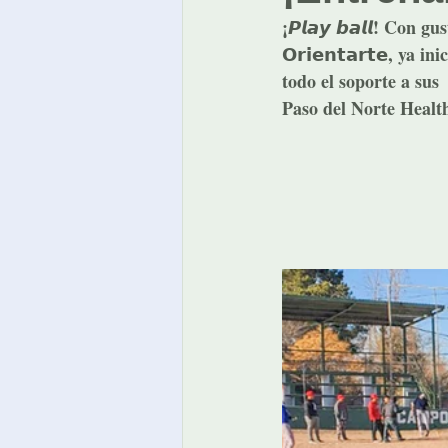
¡𝙋𝙡𝙖𝙮 𝙗𝙖𝙡𝙡! Con 
𝗢𝗿𝗶𝗲𝗻𝘁𝗮𝗿𝘁𝗲, y
todo el soporte a su
Paso del Norte Healt