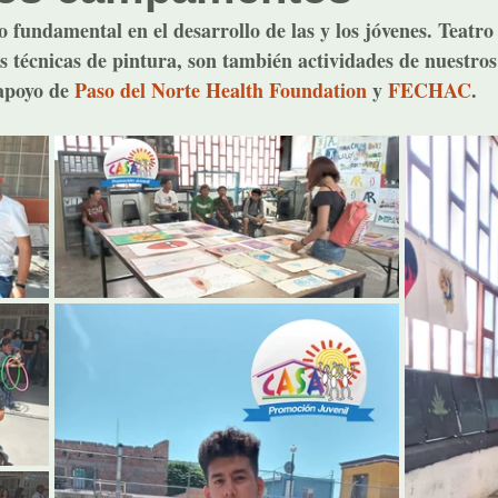
 fundamental en el desarrollo de las y los jóvenes. Teatro
as técnicas de pintura, son también actividades de nuestr
apoyo de 
Paso del Norte Health Foundation
 y 
FECHAC
.